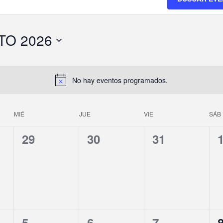
TO 2026
No hay eventos programados.
MIÉ
JUE
VIE
SÁB
0
0
0
29
30
31
E
E
E
V
V
V
E
E
E
N
N
N
0
0
0
5
6
7
T
T
T