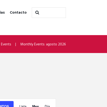
ias
Contacto
l Events
Monthly Events: agosto 2026
N
ENTOS
Lista
Mes
Día