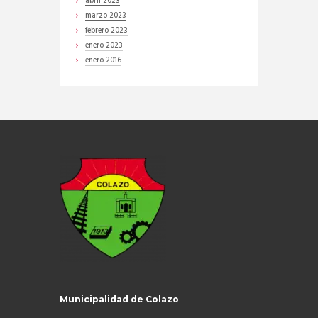
abril
2023
marzo
2023
febrero
2023
enero
2023
enero
2016
Municipalidad de Colazo